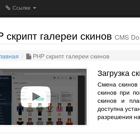
Ссылки
 скрипт галереи скинов
CMS Don
лавная
PHP скрипт галереи скинов
Загрузка ск
Смена скинов 
скинов при по
скинов и пла
доступна уста
разрешения на