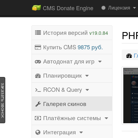
CMS Donate Engine
Лицензия
PHP
История версий
v19.0.84
Купить CMS
9875 руб.
Г
Автодонат для игр
Планировщик
RCON & Query
Галерея скинов
Платёжные системы
Интеграция