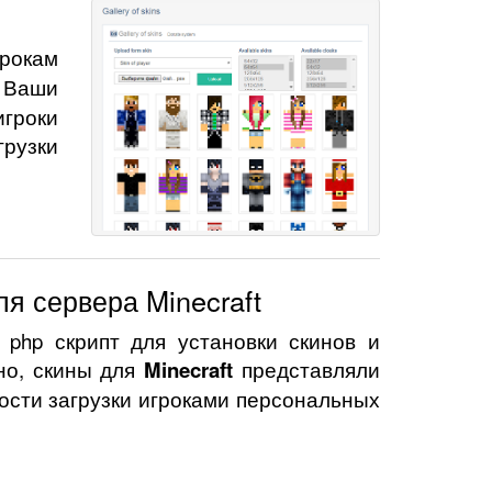
грокам
Ваши
игроки
грузки
я сервера Minecraft
 php скрипт для установки скинов и
но, скины для
Minecraft
представляли
ности загрузки игроками персональных