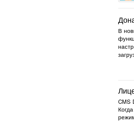
Дона
В нов
функ
наст
загру
Лице
CMS D
Когда
режим