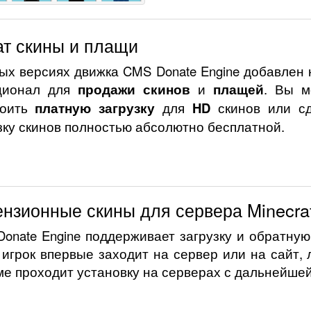
т скины и плащи
ых версиях движка CMS Donate Engine добавлен
ционал для
продажи скинов
и
плащей
. Вы м
роить
платную загрузку
для
HD
скинов или сд
зку скинов полностью абсолютно бесплатной.
нзионные скины для сервера Minecraf
onate Engine поддерживает загрузку и обратную
 игрок впервые заходит на сервер или на сайт,
е проходит установку на серверах с дальнейше