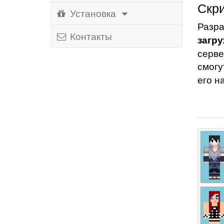
Скри
Установка
Разр
Контакты
загру
серве
смогу
его н