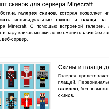
пт скинов для сервера Minecraft
аботана
галерея скинов
, которая позволяет и
жать
индивидуальные
скины
и
плащи
на 
ра Minecraft. С помощью встроеной галереи, 
т в пару кликов мышки легко сменить
скин
без за
а веб-сервер.
Скины и плащи дл
Галерея представляет
плащей. Первоначаль
галерею
, без возмож
скинов.