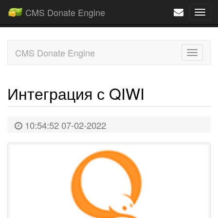
CMS Donate Engine
Navi
CMS Donate Engine
Toggle
naviga
Интеграция с QIWI
10:54:52 07-02-2022