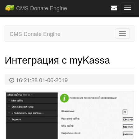
CMS Donate Engine
Navi
CMS Donate Engine
Toggle
naviga
Интеграция с myKassa
16:21:28 01-06-2019