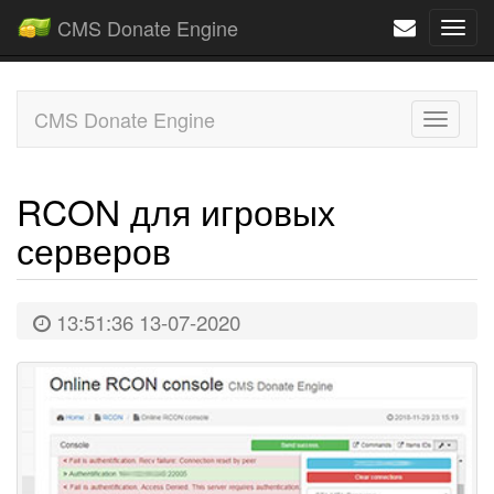
CMS Donate Engine
Navi
CMS Donate Engine
Toggle
naviga
RCON для игровых
серверов
13:51:36 13-07-2020